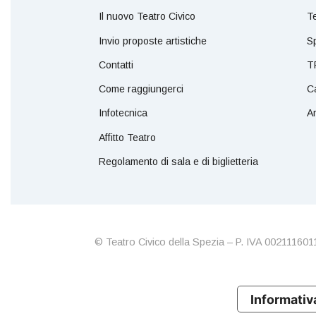
Il nuovo Teatro Civico
T
Invio proposte artistiche
S
Contatti
T
Come raggiungerci
C
Infotecnica
Ar
Affitto Teatro
Regolamento di sala e di biglietteria
© Teatro Civico della Spezia – P. IVA 00211160
Informativa