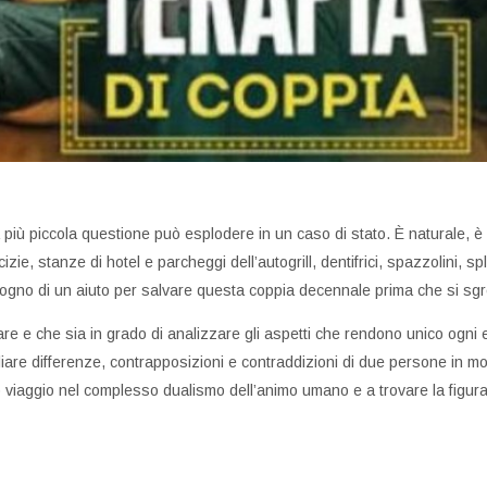
 più piccola questione può esplodere in un caso di stato. È naturale, 
zie, stanze di hotel e parcheggi dell’autogrill, dentifrici, spazzolini, s
sogno di un aiuto per salvare questa coppia decennale prima che si sgre
tare e che sia in grado di analizzare gli aspetti che rendono unico og
liare differenze, contrapposizioni e contraddizioni di due persone in m
sto viaggio nel complesso dualismo dell’animo umano e a trovare la figur